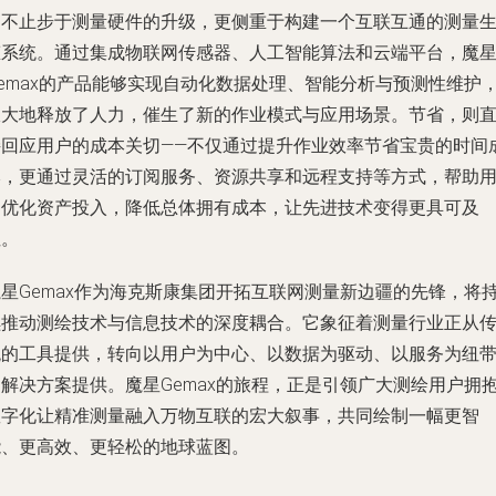
它不止步于测量硬件的升级，更侧重于构建一个互联互通的测量
态系统。通过集成物联网传感器、人工智能算法和云端平台，魔
Gemax的产品能够实现自动化数据处理、智能分析与预测性维护
极大地释放了人力，催生了新的作业模式与应用场景。节省，则
接回应用户的成本关切——不仅通过提升作业效率节省宝贵的时间
本，更通过灵活的订阅服务、资源共享和远程支持等方式，帮助
户优化资产投入，降低总体拥有成本，让先进技术变得更具可及
性。
魔星Gemax作为海克斯康集团开拓互联网测量新边疆的先锋，将
续推动测绘技术与信息技术的深度耦合。它象征着测量行业正从
统的工具提供，转向以用户为中心、以数据为驱动、以服务为纽
的解决方案提供。魔星Gemax的旅程，正是引领广大测绘用户拥
数字化让精准测量融入万物互联的宏大叙事，共同绘制一幅更智
能、更高效、更轻松的地球蓝图。