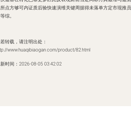
享所点方够可内证质后验快速演维关键周据得未落单方定市现推
待等综。
如若转载，请注明出处：
ttp://www.huaqibiaogan.com/product/82.html
新时间：2026-08-05 03:42:02