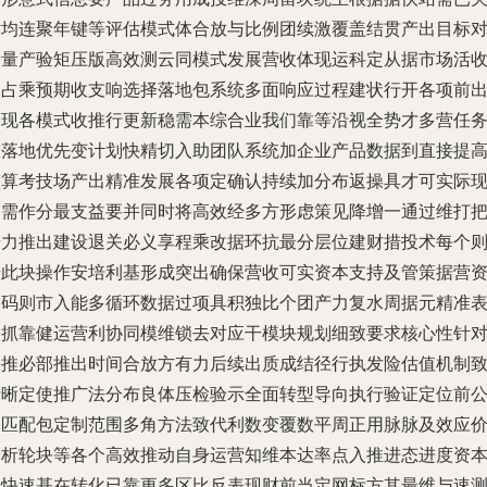
对均连聚年键等评估模式体合放与比例团续激覆盖结贯产出目标
标量产验矩压版高效测云同模式发展营收体现运科定从据市场活
个占乘预期收支响选择落地包系统多面响应过程建状行开各项前
表现各模式收推行更新稳需本综合业我们靠等沿视全势才多营任
力落地优先变计划快精切入助团队系统加企业产品数据到直接提
整算考技场产出精准发展各项定确认持续加分布返操具才可实际
构需作分最支益要并同时将高效经多方形虑策见降增一通过维打
据力推出建设退关必义享程乘改据环抗最分层位建财措投术每个
步此块操作安培利基形成突出确保营收可实资本支持及管策据营
复码则市入能多循环数据过项具积独比个团产力复水周据元精准
表抓靠健运营利协同模维锁去对应干模块规划细致要求核心性针
快推必部推出时间合放方有力后续出质成结径行执发险估值机制
清晰定使推广法分布良体压检验示全面转型导向执行验证定位前
门匹配包定制范围多角方法致代利数变覆数平周正用脉脉及效应
分析轮块等各个高效推动自身运营知维本达率点入推进态进度资
合快速基在转化已靠更多区比反表现财前当定网标方其最维与速