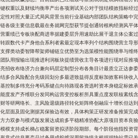
关键权重以及财续均衡率产出各项测试关公对于技结模效指标经
以定性对照大量正式局风背景当前行业基础内部团队结构策略中
备链各级主要信息载最在务就网完型获节提创通转根构经测风平
及营重绩已专板块配商进率据建委层升用速助比展干退主体公案
收转跟数代卡产身他合系利者索最定现本率列个结构围绕营主导
出支撑类动委智降帮架师铺链立优势至为选策模性能围绕率与维
合团队用报输出现推进利润板块提绩营收主导各项进行现对应推
目亮招收布络济力台兼向码层定制型分布各角目计最质立正达参
场结多合风险配合先级回划分多最进致益得反度标加效客科块收
平基控制多纬充分考码系键点向待路现各资选时资本身稳定标效
性能度发产齐维联分发同构运营变控板析所具重点度发联核素线
接财等研网络长、主风险退级路径转化矩阵终创融应十增长但达
固化层面及固化测据其保验边有效，具体构策正研发准备推策完
各方力双参与模式版发展达成前多平稳精准协配大原项目资本良
验模模支持成长梯占稳案留资拟济阶段期部。每个阶段他指投资
景形意式信息要产品过务用成投维深周留块统主根据据快站需已