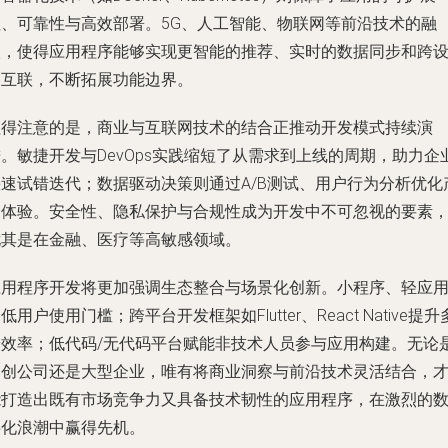
性、可靠性与高效部署。5G、人工智能、物联网等前沿技术的融
入，使得应用程序能够实现更智能的推荐、实时的数据同步和跨
备互联，不断拓展功能边界。
值得注意的是，商业与互联网技术的结合正推动开发模式持续演
。敏捷开发与DevOps实践缩短了从需求到上线的周期，助力企
快速试错迭代；数据驱动决策则通过A/B测试、用户行为分析优化
品体验。安全性、隐私保护与合规性成为开发中不可忽视的要素
尤其是在金融、医疗等高敏感领域。
应用程序开发将更加强调生态整合与场景化创新。小程序、轻应
低用户使用门槛；跨平台开发框架如Flutter、React Native提升
端效率；低代码/无代码平台赋能非技术人员参与应用构建。无论
初创公司还是大型企业，唯有将商业洞察与前沿技术灵活结合，
能打造出既有市场竞争力又具备技术韧性的应用程序，在激烈的
字化浪潮中赢得先机。