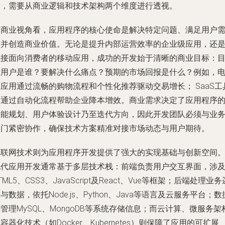
发，需要从商业逻辑和技术架构两个维度进行透视。
从商业视角看，应用程序的核心使命是解决特定问题、满足用户
求并创造商业价值。无论是提升内部运营效率的企业级应用，还
直接面向消费者的移动应用，成功的开发始于清晰的商业目标：
标用户是谁？要解决什么痛点？预期的市场回报是什么？例如，
应用通过流畅的购物流程和个性化推荐驱动交易增长； SaaS工
则通过自动化流程帮助企业降本增效。商业需求决定了应用程序
功能规划、用户体验设计乃至迭代方向，因此开发团队必须与业
部门紧密协作，确保技术方案精准对接市场动态与用户期待。
互联网技术则为应用程序开发提供了强大的实现基础与创新空间
现代应用开发通常基于多层技术栈：前端负责用户交互界面，涉
TML5、CSS3、JavaScript及React、Vue等框架；后端处理业务
与数据，依托Node.js、Python、Java等语言及云服务平台；数
管理MySQL、MongoDB等系统存储信息；而云计算、微服务架
容器化技术（如Docker、Kubernetes）则保障了应用的可扩展