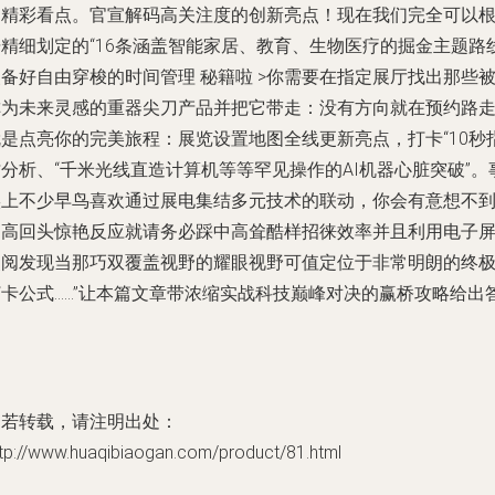
的精彩看点。官宣解码高关注度的创新亮点！现在我们完全可以
据精细划定的“16条涵盖智能家居、教育、生物医疗的掘金主题路
备好自由穿梭的时间管理 秘籍啦 >你需要在指定展厅找出那些
称为未来灵感的重器尖刀产品并把它带走：没有方向就在预约路
就是点亮你的完美旅程：展览设置地图全线更新亮点，打卡“10秒
分析、“千米光线直造计算机等等罕见操作的AI机器心脏突破”。
实上不少早鸟喜欢通过展电集结多元技术的联动，你会有意想不
的高回头惊艳反应就请务必踩中高耸酷样招徕效率并且利用电子
点阅发现当那巧双覆盖视野的耀眼视野可值定位于非常明朗的终
打卡公式……”让本篇文章带浓缩实战科技巅峰对决的赢桥攻略给出
案
如若转载，请注明出处：
ttp://www.huaqibiaogan.com/product/81.html