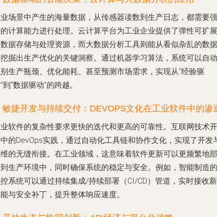
工业场景中产生的海量数据，从传感器读数到生产日志，都需要
大的计算能力进行处理。云计算平台为工业企业提供了弹性可扩
的数据存储与处理资源，而大数据分析工具则能从看似杂乱的数
中挖掘出生产优化的关键洞察。通过机器学习算法，系统可以自
识别生产瓶颈、优化能耗、甚至预测市场需求，实现从“经验驱
”到“数据驱动”的跨越。
3. 敏捷开发与持续交付：DEVOPS文化在工业软件中的渗
工业软件的复杂性要求更快的迭代和更高的可靠性。互联网技术
中的DevOps实践，通过自动化工具链和协作文化，实现了开发
运维的无缝衔接。在工业领域，这意味着软件更新可以更频繁地
署到生产环境中，同时确保系统的稳定与安全。例如，智能制造
控系统可以通过持续集成/持续部署（CI/CD）管道，实时接收新
功能与安全补丁，提升整体响应速度。